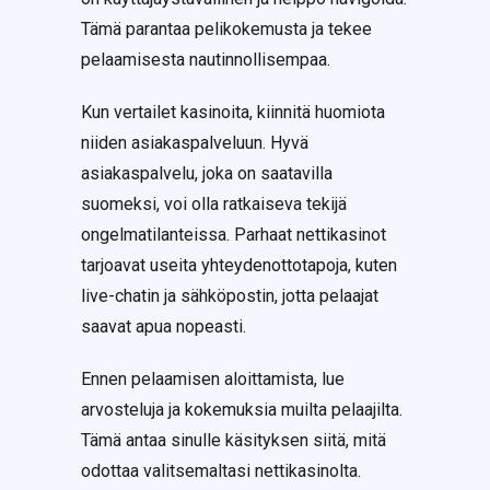
Tämä parantaa pelikokemusta ja tekee
pelaamisesta nautinnollisempaa.
Kun vertailet kasinoita, kiinnitä huomiota
niiden asiakaspalveluun. Hyvä
asiakaspalvelu, joka on saatavilla
suomeksi, voi olla ratkaiseva tekijä
ongelmatilanteissa. Parhaat nettikasinot
tarjoavat useita yhteydenottotapoja, kuten
live-chatin ja sähköpostin, jotta pelaajat
saavat apua nopeasti.
Ennen pelaamisen aloittamista, lue
arvosteluja ja kokemuksia muilta pelaajilta.
Tämä antaa sinulle käsityksen siitä, mitä
odottaa valitsemaltasi nettikasinolta.