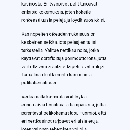
kasinosta. Eri tyyppiset pelit tarjoavat
erilaisia kokemuksia, joten kokeile
rohkeasti uusia pelejä ja löydä suosikkisi.
Kasinopelien oikeudenmukaisuus on
keskeinen seikka, jota pelaajien tulisi
tarkastella. Valitse nettikasinoita, jotka
käyttävät sertifioituja pelimoottoreita, jotta
voit olla varma siitä, että pelit ovat reiluja.
Tämä lisää luottamusta kasinoon ja
pelikokemukseen.
Vertaamalla kasinoita voit löytää
erinomaisia bonuksia ja kampanjoita, jotka
parantavat pelikokemustasi. Huomioi, että
eri nettikasinot tarjoavat erilaisia etuja,
joten valinnan tekeminen voi olla