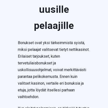
uusille
pelaajille
Bonukset ovat yksi tärkeimmistä syistä,
miksi pelaajat valitsevat tietyt nettikasinot.
Erilaiset tarjoukset, kuten
tervetuliaisbonukset ja
uskollisuusohjelmat, voivat merkittävästi
parantaa pelikokemusta. Ennen kuin
valitset kasinon, vertaile eri bonuksia ja
etuja, jotta löydät itsellesi parhaan
vaihtoehdon.