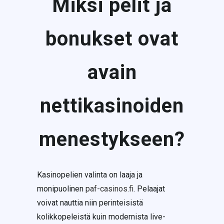
Miksi pelit ja
bonukset ovat
avain
nettikasinoiden
menestykseen?
Kasinopelien valinta on laaja ja
monipuolinen
paf-casinos.fi
. Pelaajat
voivat nauttia niin perinteisistä
kolikkopeleistä kuin modernista live-