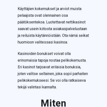
Käyttäjien kokemukset ja arviot muista
pelaajista ovat olennainen osa
päätöksentekoa. Luotettavat nettikasinot
saavat usein kiitosta asiakaspalvelustaan
ja reiluista käytännöistään. Ota nämä seikat
huomioon valitessasi kasinoa.
Kasinoiden bonukset voivat olla
erinomaisia tapoja nostaa pelikokemusta.
Eri kasinot tarjoavat erilaisia bonuksia,
joten valitse sellainen, joka sopii parhaiten
pelikokemukseesi. Se voi olla ratkaiseva
tekijä valintasi kannalta.
Miten