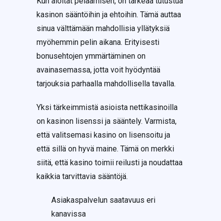
Kun aloitat pelaamisen, on tärkeää tutustua
kasinon sääntöihin ja ehtoihin. Tämä auttaa
sinua välttämään mahdollisia yllätyksiä
myöhemmin pelin aikana. Erityisesti
bonusehtojen ymmärtäminen on
avainasemassa, jotta voit hyödyntää
tarjouksia parhaalla mahdollisella tavalla.
Yksi tärkeimmistä asioista nettikasinoilla
on kasinon lisenssi ja sääntely. Varmista,
että valitsemasi kasino on lisensoitu ja
että sillä on hyvä maine. Tämä on merkki
siitä, että kasino toimii reilusti ja noudattaa
kaikkia tarvittavia sääntöjä.
Asiakaspalvelun saatavuus eri
kanavissa