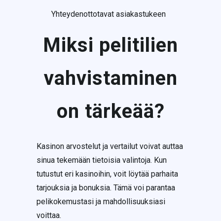
Yhteydenottotavat asiakastukeen
Miksi pelitilien
vahvistaminen
on tärkeää?
Kasinon arvostelut ja vertailut voivat auttaa
sinua tekemään tietoisia valintoja. Kun
tutustut eri kasinoihin, voit löytää parhaita
tarjouksia ja bonuksia. Tämä voi parantaa
pelikokemustasi ja mahdollisuuksiasi
voittaa.