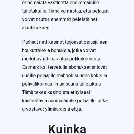
erinomaista vastinetta ensimmäisille
talletuksille. Tämä varmistaa, että pelaajat
voivat nauttia enemmän peleistä heti
alusta alkaen.
Parhaat nettikasinot tarjoavat pelaajilleen
houkuttelevia bonuksia, jotka voivat
merkittävästi parantaa pelikokemusta.
Esimerkiksi tervetuliaisbonukset antavat
uusille pelaajille mahdollisuuden kokeilla
pelivalikoimaa ilman suuria talletuksia.
Tämä tekee kasinoista erityisesti
kiinnostavia suomalaisille pelaajille, jotka
arvostavat ylimääräisiä etuja.
Kuinka